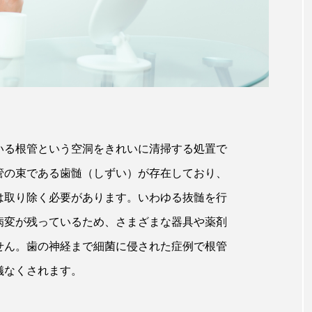
。
いる根管という空洞をきれいに清掃する処置で
管の束である歯髄（しずい）が存在しており、
は取り除く必要があります。いわゆる抜髄を行
病変が残っているため、さまざまな器具や薬剤
せん。歯の神経まで細菌に侵された症例で根管
儀なくされます。