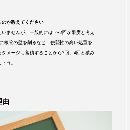
るのか教えてください
いませんが、一般的には1〜2回が限度と考え
とに根管の壁を削るなど、侵襲性の高い処置を
ダメージも蓄積することから3回、4回と積み
しょう。
理由