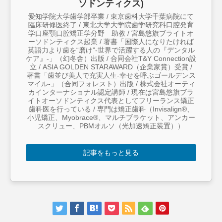
ソドンティクス)
愛知学院大学歯学部卒業 / 東京歯科大学千葉病院にて
臨床研修医終了 / 東北大学大学院歯学研究科口腔発育
学口座顎口腔矯正学分野 助教 / 宮島悠旗ブライトオ
ーソドンティクス起業 / 著書「国際人になりたければ
英語力より歯を“磨け”-世界で活躍する人の『デンタル
ケア』-」（幻冬舎）出版 / 合同会社T&Y Connection設
立 / ASIA GOLDEN STARAWARD（企業家賞）受賞 /
著書「歯並び美人で充実人生-幸せを呼ぶゴールデンス
マイル-」（合同フォレスト）出版 / 株式会社オーティ
カインターナショナル認定講師 / 現在は宮島悠旗ブラ
イトオーソドンティクス代表としてフリーランス矯正
歯科医を行っている / 専門は矯正歯科（Invisalign®︎、
小児矯正、Myobrace®︎、マルチブラケット、アンカー
スクリュー、PBMオルソ（光加速矯正装置））
記事をもっと見る