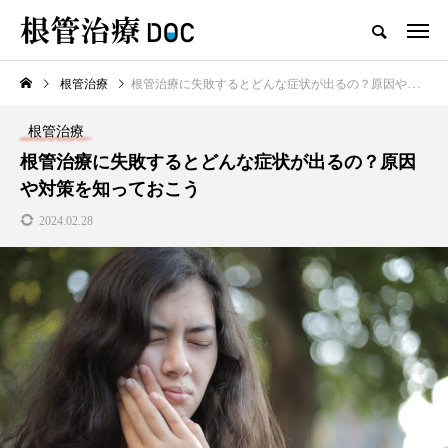
根管治療
根管治療に失敗するとどんな症状が出るの？原因や対策を知っておこう
TOP
根管治療
根管治療
新着記事
根管治療に失敗するとどんな症状が出るの？原因
や対策を知っておこう
根管治療
2024.02.28
高田馬場おすすめの根管治療
の名医1人