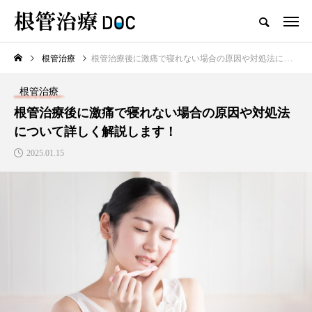
根管治療
根管治療後に激痛で寝れない場合の原因や対処法について詳しく解説します！
TOP
根管治療
根管治療
新着記事
根管治療後に激痛で寝れない場合の原因や対処法
について詳しく解説します！
根管治療
2025.01.15
高田馬場おすすめの根管治療
の名医1人