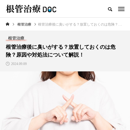
根管治療
根管治療後に臭いがする？放置しておくのは危険？原因や対処法について解説！
TOP
根管治療
根管治療
新着記事
根管治療後に臭いがする？放置しておくのは危
険？原因や対処法について解説！
根管治療
2024.09.09
高田馬場おすすめの根管治療
の名医1人