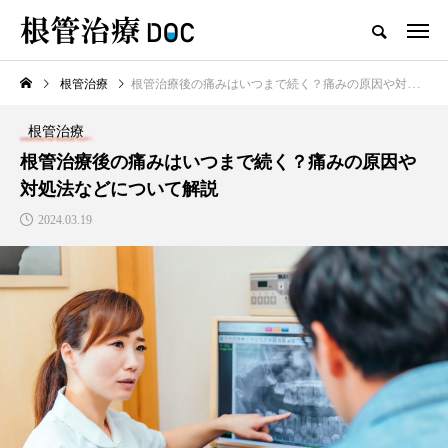
根管治療
根管治療後の痛みはいつまで続く？痛みの原因や対処法などについて解説
TOP
根管治療
根管治療
新着記事
根管治療後の痛みはいつまで続く？痛みの原因や
対処法などについて解説
根管治療
2024.03.19
高田馬場おすすめの根管治療
の名医1人