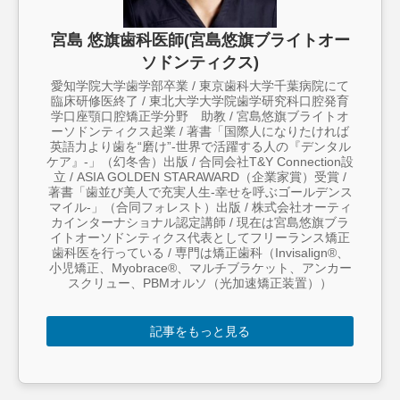
宮島 悠旗歯科医師(宮島悠旗ブライトオー
ソドンティクス)
愛知学院大学歯学部卒業 / 東京歯科大学千葉病院にて
臨床研修医終了 / 東北大学大学院歯学研究科口腔発育
学口座顎口腔矯正学分野 助教 / 宮島悠旗ブライトオ
ーソドンティクス起業 / 著書「国際人になりたければ
英語力より歯を“磨け”-世界で活躍する人の『デンタル
ケア』-」（幻冬舎）出版 / 合同会社T&Y Connection設
立 / ASIA GOLDEN STARAWARD（企業家賞）受賞 /
著書「歯並び美人で充実人生-幸せを呼ぶゴールデンス
マイル-」（合同フォレスト）出版 / 株式会社オーティ
カインターナショナル認定講師 / 現在は宮島悠旗ブラ
イトオーソドンティクス代表としてフリーランス矯正
歯科医を行っている / 専門は矯正歯科（Invisalign®︎、
小児矯正、Myobrace®︎、マルチブラケット、アンカー
スクリュー、PBMオルソ（光加速矯正装置））
記事をもっと見る