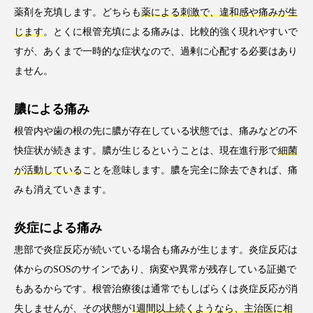
薬剤を充填します。どちらも
薬による刺激で、違和感や痛みが生
じます
。とくに根管充填による痛みは、比較的強く現れやすいで
すが、あくまで一時的な症状なので、過剰に心配する必要はあり
ません。
膿による痛み
根管内や歯の根の先に膿が存在している状態では、痛みなどの不
快症状が続きます。膿が生じるということは、現在進行形で
細菌
が活動している
ことを意味します。膿を完全に除去できれば、痛
みも消えていきます。
炎症による痛み
患部で炎症反応が続いている場合も痛みが生じます。炎症反応は
体からのSOSのサインであり、病変や異常が残存している証拠で
もあるからです。根管治療後は通常でもしばらくは炎症反応が消
失しませんが、その状態が
1週間以上続くようなら、主治医に相