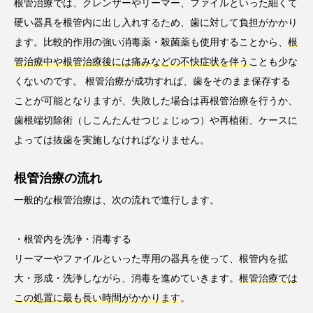
根管治療では、クレンザーやリーマー、ファイルといった細くて
硬い器具を根管内に出し入れするため、歯に対して負担がかかり
ます。比較的作用の強い消毒薬・殺菌薬も使用することから、
根
管治療中や根管治療後には痛みなどの不快症状を伴う
ことも少な
くないのです。 根管治療が成功すれば、歯をそのまま保存する
ことが可能となりますが、失敗した場合は再根管治療を行うか、
歯根端切除術（しこんたんせつじょじゅつ）や再植術、ケースに
よっては抜歯を実施しなければなりません。
根管治療の流れ
一般的な根管治療は、次の流れで進行します。
・根管内を洗浄・消毒する
リーマーやファイルといった専用の器具を使って、根管内を拡
大・形成・洗浄しながら、消毒を進めていきます。
根管治療では
この処置に最も長い時間がかかります
。