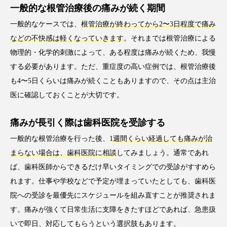
一般的な根管治療後の痛みが続く期間
一般的なケースでは、
根管治療が終わってから2〜3日程度で痛み
などの不快感は軽くなっていきます
。それまでは根管治療による
物理的・化学的刺激によって、ある程度は痛みが続くため、我慢
する必要があります。ただ、重症度の高い症例では、根管治療後
も4〜5日くらいは痛みが続くこともありますので、その点は主治
医に確認しておくことが大切です。
痛みが長引く際は歯科医院を受診する
一般的な根管治療を行った後、
1週間くらい経過しても痛みが治
まらない場合は、歯科医院に相談
してみましょう。通常であれ
ば、歯科医師からできるだけ早いタイミングでの受診がすすめら
れます。仕事や学校などで予定が埋まっていたとしても、歯科医
院への受診を最優先にスケジュールを組み直すことが推奨されま
す。痛みが強くて日常生活に支障をきたすほどであれば、急患扱
いで即日、対応してもらうという選択肢もあります。