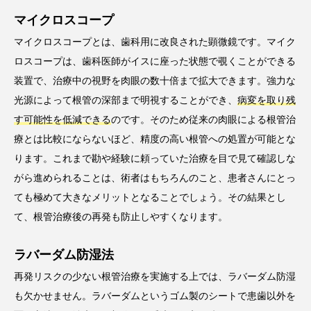
マイクロスコープ
マイクロスコープとは、歯科用に改良された顕微鏡です。マイク
ロスコープは、歯科医師がイスに座った状態で覗くことができる
装置で、治療中の視野を肉眼の数十倍まで拡大できます。強力な
光源によって根管の深部まで明視することができ、
病変を取り残
す可能性を低減できる
のです。そのため従来の肉眼による根管治
療とは比較にならないほど、精度の高い根管への処置が可能とな
ります。これまで勘や経験に頼っていた治療を目で見て確認しな
がら進められることは、術者はもちろんのこと、患者さんにとっ
ても極めて大きなメリットとなることでしょう。その結果とし
て、根管治療後の再発も防止しやすくなります。
ラバーダム防湿法
再発リスクの少ない根管治療を実施する上では、ラバーダム防湿
も欠かせません。ラバーダムというゴム製のシートで患歯以外を