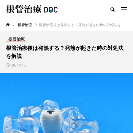
根管治療
根管治療後は発熱する？発熱が起きた時の対処法を解説
TOP
根管治療
根管治療
新着記事
根管治療後は発熱する？発熱が起きた時の対処法
を解説
根管治療
2024.07.23
高田馬場おすすめの根管治療
の名医1人