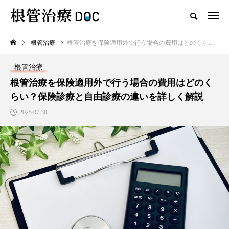
根管治療
根管治療を保険適用外で行う場合の費用はどのくらい？保険診療と自由診療の違いを詳しく解説
TOP
根管治療
根管治療
新着記事
根管治療を保険適用外で行う場合の費用はどのく
らい？保険診療と自由診療の違いを詳しく解説
根管治療
2025.07.30
高田馬場おすすめの根管治療
の名医1人