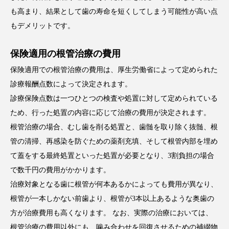
も高まり、結果として歯の寿命を短くしてしまう可能性が高い点
もデメリットです。
保険適用の根管治療の費用
保険適用での根管治療の費用は、厚生労働省によって定められた
診療報酬点数によって決定されます。
診療保険点数は一つひとつの検査や処置に対して定められている
ため、行った処置の内容に応じて治療の費用が決定されます。
根管治療の場合、むし歯を削る処置と、歯髄を取り除く抜髄、根
管の清掃、再感染を防ぐための薬剤充填、そして根管内部を埋め
て蓋をする最終処置といった処置が必要となり、3割負担の場合
で数千円の費用がかかります。
治療対象となる歯に根管が何本あるかによっても費用が異なり、
根管が一本しかない前歯より、根管が3本以上あるような奥歯の
方が治療費用も高くなります。 なお、実際の治療においては、
根管治療の費用以外にも、噛み合わせを回復させるための補綴物