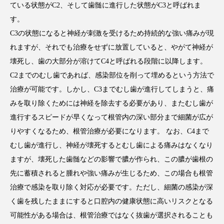
ている状態がC2、そして歯髄に進行した状態がC3と呼ばれま
す。
C3の状態になると神経が刺激を受けるため持続的な強い痛みが現
れますが、それでも治療をせずに放置していると、やがて神経が
壊死し、歯の大部分が溶けてC4と呼ばれる段階に以降します。
C2までのむし歯であれば、感染部位を削って埋めるという方法で
治療が可能です。しかし、C3までむし歯が進行してしまうと、痛
みを取り除くためには神経を除去する必要があり、またむし歯が
進行するスピードが早くなって根管内の深い部分まで細菌が広が
りやすくなるため、根管治療が必要になります。 なお、C4まで
むし歯が進行し、神経が壊死するとむし歯による痛みはなくなり
ますが、壊死した歯髄などの影響で膿が作られ、この膿が歯根の
先に蓄積されると腫れや強い痛みが生じるため、この場合も根管
治療で感染を取り除く対応が必要です。ただし、細菌の感染が深
く歯を残したままにすると口腔内の健康状態に高いリスクとなる
可能性がある場合は、根管治療ではなく抜歯が選択されることも