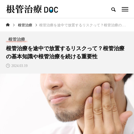
根管治療
根管治療を途中で放置するリスクって？根管治療の基本知識や根管治療を続ける重要性
TOP
根管治療
根管治療
新着記事
根管治療を途中で放置するリスクって？根管治療
の基本知識や根管治療を続ける重要性
根管治療
2024.03.19
高田馬場おすすめの根管治療
の名医1人