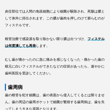
炎症部位では人間の免疫細胞により細菌が駆除され、死骸は膿と
して体外に排出されます。この膿が歯肉を押しのけて膨らむのが
フィステルです。
根管治療で感染源を取り除かない限り膿は出つづけ、
フィステル
は何度潰しても再発
します。
むし歯が痛かったのに急に痛みを感じなくなった・痛かった歯の
根元に白いフィステルができたなどの症状があったら、速やかに
歯科医院を受診してください。
歯周病
歯の根管を犯す細菌は、歯の表面から侵入してくるとは限りませ
ん。歯の周辺の歯周ポケットで細菌が繁殖する歯周病は、歯を失
ってしまう大きな原因となります。