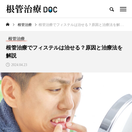
根管治療
根管治療でフィステルは治せる？原因と治療法を解説
TOP
根管治療
根管治療
新着記事
根管治療でフィステルは治せる？原因と治療法を
解説
根管治療
2024.04.23
高田馬場おすすめの根管治療
の名医1人