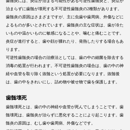
歯髄炎には、炎症が治まる可能性がある可逆性歯髄炎と、炎症が
治まらずに歯髄が壊死する不可逆性歯髄炎の2種類があります。
歯髄炎の原因はさまざまですが、主に虫歯や歯周病、外傷などに
よるものが多いとされています。歯髄炎の主な症状は、歯が冷た
いものや温かいものに敏感になることや、噛むと痛むことです。
炎症が進行すると、歯や顔が腫れたり、発熱したりする場合もあ
ります。
可逆性歯髄炎の場合の治療法としては、歯の中の細菌を除去する
消毒の処置が行われます。不可逆性歯髄炎の場合は、歯の中の神
経や血管を取り除く抜髄という処置が必要になります。抜髄後
は、歯の中をきれいにし、詰め物や被せ物で歯を保護します。
歯髄壊死
歯髄壊死とは、歯の中の神経や血管が死んでしまうことです。歯
髄壊死は、歯髄炎が治らずに悪化することにより起こります。歯
髄炎の原因は、むし歯や歯周病、外傷などです。