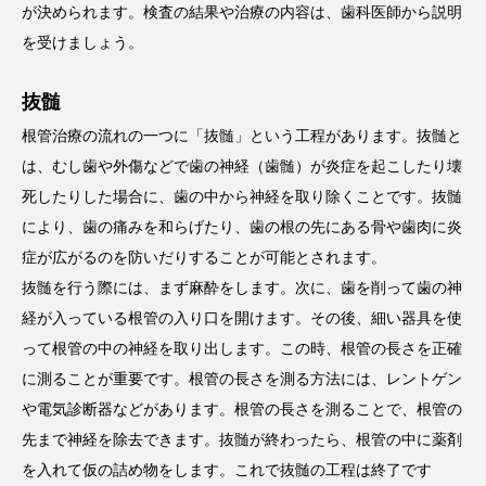
が決められます。検査の結果や治療の内容は、歯科医師から説明
を受けましょう。
抜髄
根管治療の流れの一つに「抜髄」という工程があります。抜髄と
は、むし歯や外傷などで歯の神経（歯髄）が炎症を起こしたり壊
死したりした場合に、歯の中から神経を取り除くことです。抜髄
により、歯の痛みを和らげたり、歯の根の先にある骨や歯肉に炎
症が広がるのを防いだりすることが可能とされます。
抜髄を行う際には、まず麻酔をします。次に、歯を削って歯の神
経が入っている根管の入り口を開けます。その後、細い器具を使
って根管の中の神経を取り出します。この時、根管の長さを正確
に測ることが重要です。根管の長さを測る方法には、レントゲン
や電気診断器などがあります。根管の長さを測ることで、根管の
先まで神経を除去できます。抜髄が終わったら、根管の中に薬剤
を入れて仮の詰め物をします。これで抜髄の工程は終了です