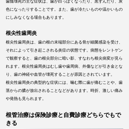
歯髄壊死の主な症状は、歯が白っぽくなったり、黒ずんだり、灰
色になったりすることです。また、歯が冷たいものや温かいもの
にしみなくなる場合もあります。
根尖性歯周炎
根尖性歯周炎は、歯の根の末端部分にある骨が細菌感染を受け、
それによって引き起こされる炎症の状態です。病態をレントゲン
で観察すると、歯の根尖部分に暗い影、すなわち根尖病変が見ら
れます。根尖性歯周炎はむし歯や歯周病、外傷などが引き金とな
り、歯の神経や血管が壊死することが原因とされています。
根尖性歯周炎の典型的な症状には、噛む際に歯が痛むことや、歯
茎からの膿が放出されることなどがあります。時折、激しい痛み
や発熱も見られます。
根管治療は保険診療と自費診療どちらでもで
きる