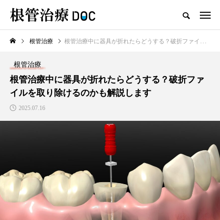
根管治療
根管治療中に器具が折れたらどうする？破折ファイルを取り除けるのかも解説します
TOP
根管治療
根管治療
新着記事
根管治療中に器具が折れたらどうする？破折ファ
イルを取り除けるのかも解説します
根管治療
2025.07.16
高田馬場おすすめの根管治療
の名医1人