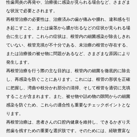
性歯周炎の再発や、治療後に感染が見られる場合など、さまざま
な状況で必要とされます。
再根管治療の必要性は、治療済みの歯が痛みや腫れ、違和感を引
き起こすこと、または歯茎から膿が出るなどの症状が見られる場
合に生じます。これらの症状は、根管内の細菌感染が除去しきれ
ていない、根管充填が不十分である、未治療の根管が存在する、
または治療後の被せ物に問題があるなど、さまざまな原因により
発生します。
再根管治療を行う際の主な目的は、根管内の細菌を徹底的に除去
し、再感染を防ぐことにあります。これには、根管の形状を正確
に把握し、湾曲や枝分かれ部分の清掃、そして根管を適切に充填
することが含まれます。また、被せ物や詰め物の隙間からの細菌
感染を防ぐため、これらの適合性も重要なチェックポイントとな
ります。
再根管治療は、患者さんの口腔内健康を維持し、できるかぎり天
然歯を残すための重要な選択肢です。そのためには、経験豊富な