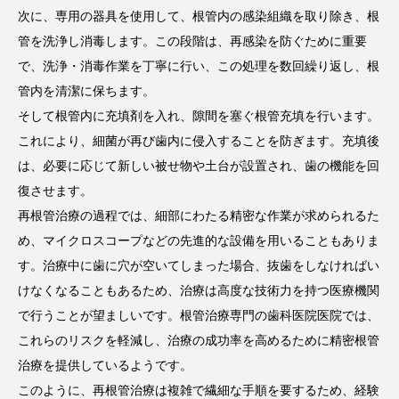
次に、専用の器具を使用して、根管内の感染組織を取り除き、根
管を洗浄し消毒します。この段階は、再感染を防ぐために重要
で、洗浄・消毒作業を丁寧に行い、この処理を数回繰り返し、根
管内を清潔に保ちます。
そして根管内に充填剤を入れ、隙間を塞ぐ根管充填を行います。
これにより、細菌が再び歯内に侵入することを防ぎます。充填後
は、必要に応じて新しい被せ物や土台が設置され、歯の機能を回
復させます。
再根管治療の過程では、細部にわたる精密な作業が求められるた
め、マイクロスコープなどの先進的な設備を用いることもありま
す。治療中に歯に穴が空いてしまった場合、抜歯をしなければい
けなくなることもあるため、治療は高度な技術力を持つ医療機関
で行うことが望ましいです。根管治療専門の歯科医院医院では、
これらのリスクを軽減し、治療の成功率を高めるために精密根管
治療を提供しているようです。
このように、再根管治療は複雑で繊細な手順を要するため、経験